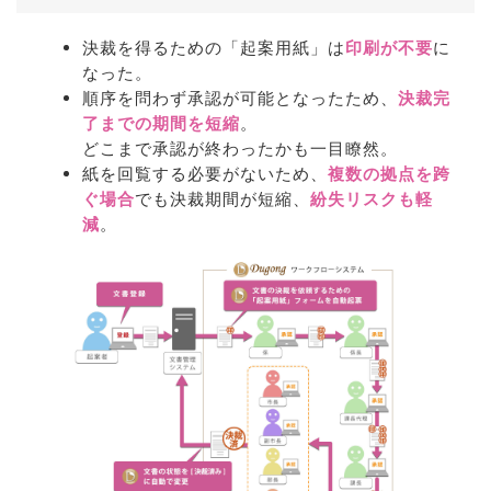
決裁を得るための「起案用紙」は
印刷が不要
に
なった。
順序を問わず承認が可能となったため、
決裁完
了までの期間を短縮
。
どこまで承認が終わったかも一目瞭然。
紙を回覧する必要がないため、
複数の拠点を跨
ぐ場合
でも決裁期間が短縮、
紛失リスクも軽
減
。