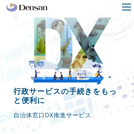
ナレッジ共有・活用による
イ
観光ソリューションサービス
支えられて、60年
行政サービスの手続きを
行政システムに必要なすべて
ノベーションの創出
観光ソリューションサービス
支えられて、60年
信州ととも
信州ととも
もっ
に、これからも
と便利に
を
検査･判定の自動化
に、これからも
ワンストップで実現
地域の魅力発信・観光誘客・周遊促
AIナレッジマネジメントシステム
地域の魅力発信・観光誘客・周遊促
進！
創立60周年
自治体窓口DX推進サービス
総合行政情報システム Reams
AI外観検査システムObserve AI
SmartKMS
進！
創立60周年