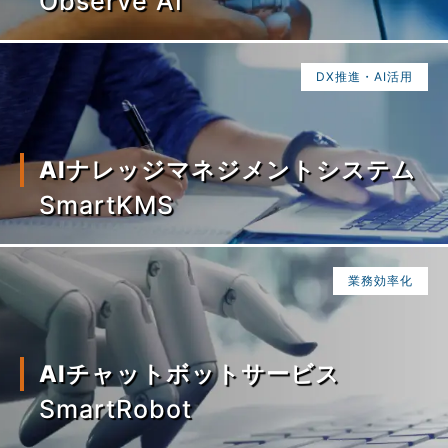
Observe AI
DX推進・AI活用
AIナレッジマネジメントシステム
SmartKMS
業務効率化
AIチャットボットサービス
SmartRobot