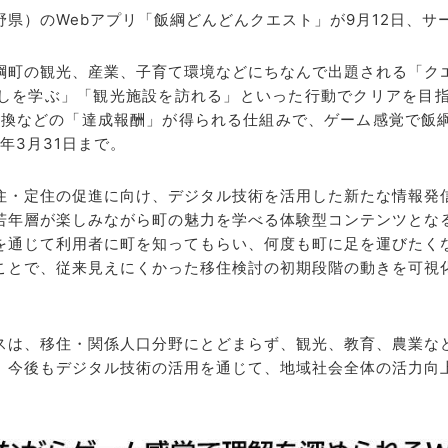
県）のWebアプリ「飯綱どんどんクエスト」が9月12日、サ
綱町の観光、産業、子育て環境などにちなんで出題される「ク
しを学ぶ」「観光施設を訪れる」といった行動でクリアを目指
交換などの「達成報酬」が得られる仕組みで、ゲーム感覚で飯
年3月31日まで。
住・定住の促進に向け、デジタル技術を活用した新たな情報発
若年層が楽しみながら町の魅力を学べる体験型コンテンツとな
を通じて利用者に町を知ってもらい、何度も町に足を運びたく
ことで、従来見えにくかった移住検討の初期段階の動きを可視
スは、移住・関係人口分野にとどまらず、観光、教育、農業な
、今後もデジタル技術の活用を通じて、地域社会全体の活力向