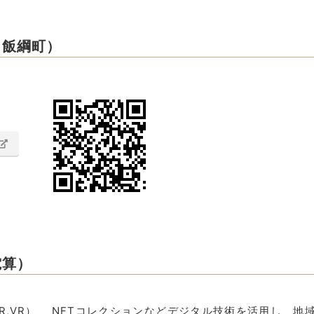
（飯綱町）
電算）
R,VR）、 NFTコレクションなどデジタル技術を活用し、