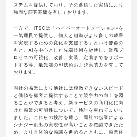
ステムを提供しており、その蓄積した実績により
強固な顧客基盤を有しております。
一方で、ITSOは「ハイパーオートメーション
を
※
一気通貫で提供し、個人と組織がより多くの成果
を実現するための変化を支援する」という使命の
もと、AIを中心とした先端技術を駆使し、業務プ
ロセスの可視化、改善、実装、定着までをサポー
トする等、最先端のAI技術および実装力を有して
おります。
両社の協業により他社には模倣できないスピード
と価値を顧客に提供することで競争力の向上を図
ることができると考え、新サービスの商用化に向
けた協業の可能性について、検討を重ねてまいり
ました。これらの検討を通じ、両社の協業による
シナジー創出の実現性が高いことを確認できたた
め、より具体的な協議を進めるとともに、協業体