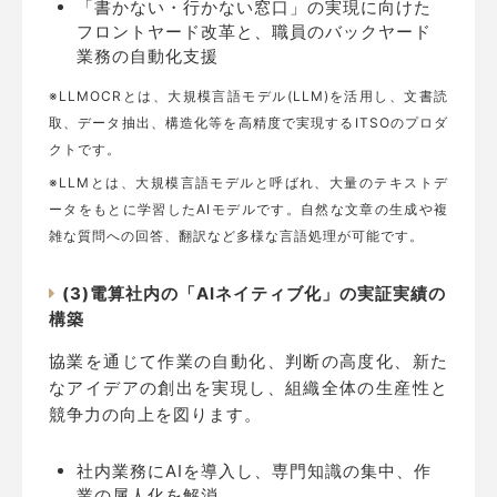
「書かない・行かない窓口」の実現に向けた
フロントヤード改革と、職員のバックヤード
業務の自動化支援
※LLMOCRとは、大規模言語モデル(LLM)を活用し、文書読
取、データ抽出、構造化等を高精度で実現するITSOのプロダ
クトです。
※LLMとは、大規模言語モデルと呼ばれ、大量のテキストデ
ータをもとに学習したAIモデルです。自然な文章の生成や複
雑な質問への回答、翻訳など多様な言語処理が可能です。
(3)電算社内の「AIネイティブ化」の実証実績の
構築
協業を通じて作業の自動化、判断の高度化、新た
なアイデアの創出を実現し、組織全体の生産性と
競争力の向上を図ります。
社内業務にAIを導入し、専門知識の集中、作
業の属人化を解消