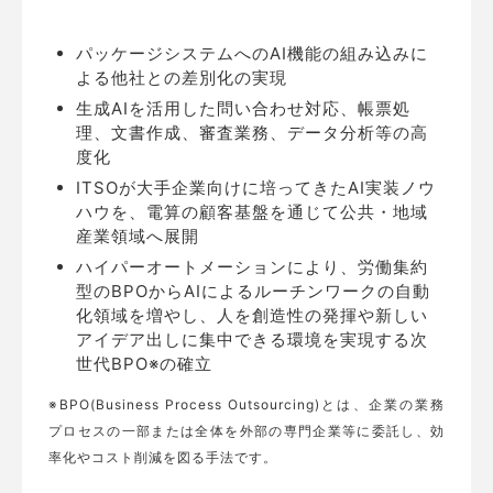
パッケージシステムへのAI機能の組み込みに
よる他社との差別化の実現
生成AIを活用した問い合わせ対応、帳票処
理、文書作成、審査業務、データ分析等の高
度化
ITSOが大手企業向けに培ってきたAI実装ノウ
ハウを、電算の顧客基盤を通じて公共・地域
産業領域へ展開
ハイパーオートメーションにより、労働集約
型のBPOからAIによるルーチンワークの自動
化領域を増やし、人を創造性の発揮や新しい
アイデア出しに集中できる環境を実現する次
世代BPO※の確立
※BPO(Business Process Outsourcing)とは、企業の業務
プロセスの一部または全体を外部の専門企業等に委託し、効
率化やコスト削減を図る手法です。