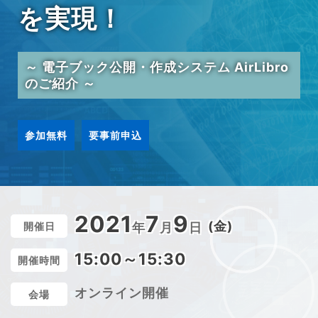
を実現！
～ 電子ブック公開・作成システム AirLibro
のご紹介 ～
参加無料
要事前申込
2021
7
9
(金)
開催日
年
月
日
15:00～15:30
開催時間
オンライン開催
会場