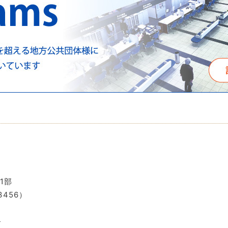
1部
3456）
p