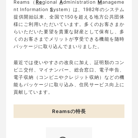
Reams（
Re
gional
A
dministration
M
anageme
nt Information
S
ystem）は、1982年のシステム
提供開始以来、全国で
150
を超える地方公共団体
様にご利用いただいています。多くのお客さまか
らいただいた要望を貴重な財産として保有し、多
くのお客さまでメリットが亨受できる機能を随時
パッケージに取り込んでまいりました。
最近では使いやすさの改良に加え、証明類のコン
ビニ交付、マイナンバー、総合窓口、電子申告、
電子収納（コンビニやクレジット収納）などの機
能もパッケージに取り込み、住民サービス向上に
貢献しています。
Reamsの特長