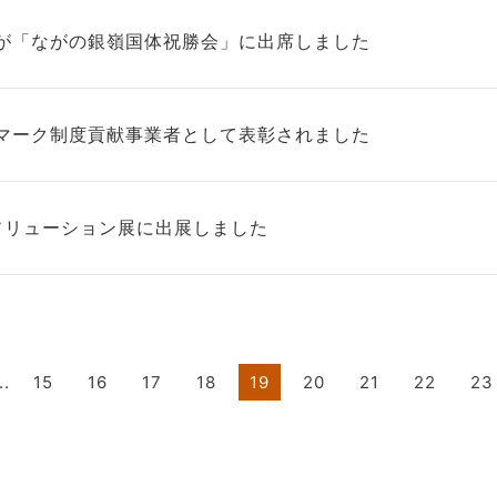
が「ながの銀嶺国体祝勝会」に出席しました
マーク制度貢献事業者として表彰されました
Tソリューション展に出展しました
..
15
16
17
18
19
20
21
22
23