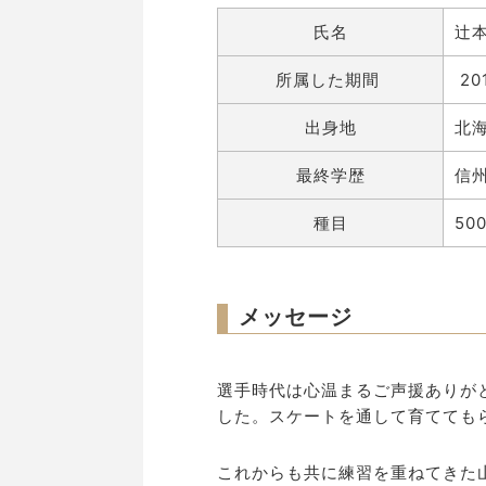
氏名
辻本
所属した期間
20
出身地
北
最終学歴
信
種目
50
メッセージ
選手時代は心温まるご声援ありが
した。スケートを通して育てても
これからも共に練習を重ねてきた