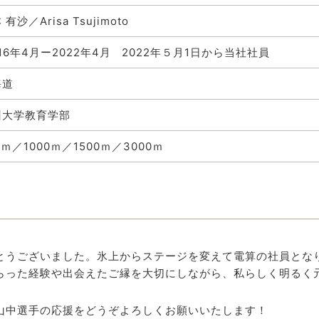
 有沙／Arisa Tsujimoto
16年4月ー2022年4月 2022年５月1日から当社社員
海道
州大学教育学部
0ｍ／1000ｍ／1500ｍ／3000ｍ
とうございました。氷上からステージを変えて電算の社員とな
らった経験や出会えたご縁を大切にしながら、私らしく明るく
山中選手の応援をどうぞよろしくお願いいたします！