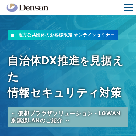
地方公共団体のお客様限定 オンラインセミナー
自治体DX推進
見据え
を
た
情報セキュリティ対策
～ 仮想ブラウザソリューション・LGWAN
系無線LANのご紹介 ～