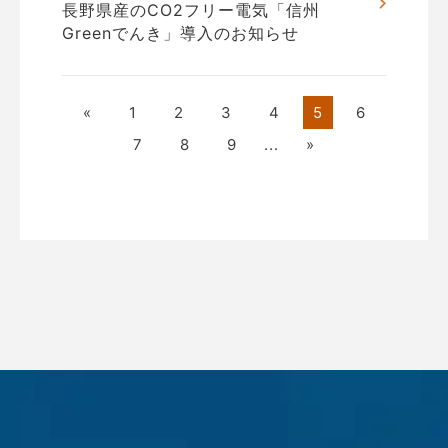
長野県産のCO2フリー電気「信州
Greenでんき」導入のお知らせ
«
1
2
3
4
5
6
7
8
9
...
»